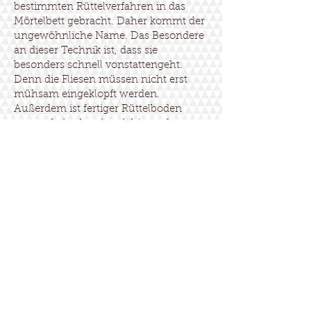
bestimmten Rüttelverfahren in das
Mörtelbett gebracht. Daher kommt der
ungewöhnliche Name. Das Besondere
an dieser Technik ist, dass sie
besonders schnell vonstattengeht.
Denn die Fliesen müssen nicht erst
mühsam eingeklopft werden.
Außerdem ist fertiger Rüttelboden
extrem belastbar, langlebig und
pflegeleicht. Die Fliesen, die wir
einsetzen, weisen eine hohe
Beständigkeit gegenüber den meisten
Chemikalien auf. Zudem bieten Sie
eine hohe Druckfestigkeit. Dadurch
kann Rüttelboden in zahlreichen
Einsatzgebieten genutzt werden.
Rüttelboden-Fliesen kommen
beispielsweise für Produktionsstätten
verschiedener Art infrage. Auch in
Einkaufszentren oder Supermärkten
werden sie gerne verlegt. Darüber