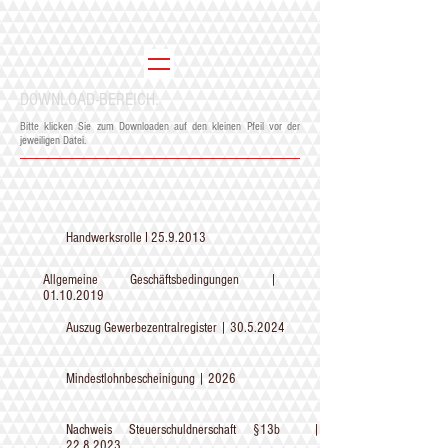
DOWNLOAD-BEREICH.
Bitte klicken Sie zum Downloaden auf den kleinen Pfeil vor der
jeweiligen Datei.
Handwerksrolle I
25.9.2013
Allgemeine Geschäftsbedingungen |
01.10.2019
Auszug Gewerbezentralregister |
30.5.2024
Mindestlohnbescheinigung | 2026
Nachweis Steuerschuldnerschaft §13b |
22.8.2023