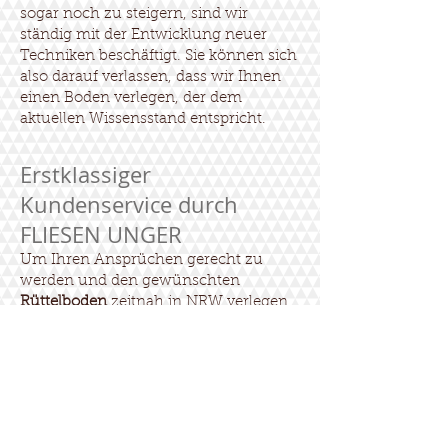
sogar noch zu steigern, sind wir
ständig mit der Entwicklung neuer
Techniken beschäftigt. Sie können sich
also darauf verlassen, dass wir Ihnen
einen Boden verlegen, der dem
aktuellen Wissensstand entspricht.
Erstklassiger
Kundenservice durch
FLIESEN UNGER
Um Ihren Ansprüchen gerecht zu
werden und den gewünschten
Rüttelboden
zeitnah in NRW verlegen
zu können, bringen wir nicht nur das
notwendige Equipment mit. Bei Bedarf
wenden wir uns auch an verlässliche
Partner und Zulieferer. Darüber hinaus
können Sie sich bei uns auf einen
erstklassigen Rundum-Service