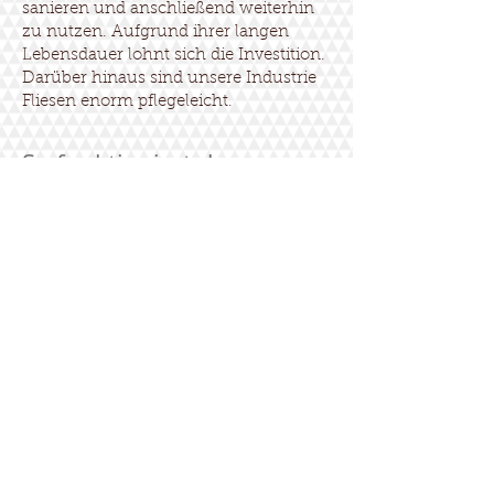
sanieren und anschließend weiterhin
zu nutzen. Aufgrund ihrer langen
Lebensdauer lohnt sich die Investition.
Darüber hinaus sind unsere Industrie
Fliesen enorm pflegeleicht.
So funktioniert das
Verlegen von Industrie
Fliesen
Gute Industrie Bodenfliesen benötigen
natürlich auch eine geeignete
Grundlage. Hierfür setzen wir eine
stabile Betonsohle ein. Diese schafft
eine ebenmäßige und
widerstandsfähige Basis. Darauf tragen
wir dann eine Kontaktschicht auf. Zum
Schluss folgt der Verbund aus
Keramikfliesen. Die Fliesen werden in
das Bett eingerüttelt. Daher kommt
auch ihr Name. Aufgrund dessen ist